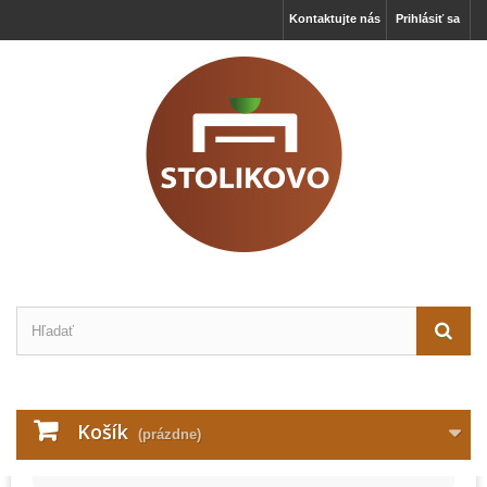
Kontaktujte nás
Prihlásiť sa
×
Tieto webové stránky ukladajú v súlade so zákonmi na
vaše zariadenie súbory, všeobecne nazývané cookies.
Používaním týchto stránok s tým vyjadrujete súhlas.
Košík
(prázdne)
Technické cookies