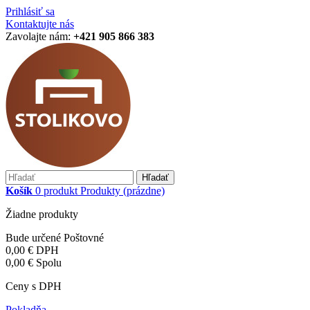
Prihlásiť sa
Kontaktujte nás
Zavolajte nám:
+421 905 866 383
Hľadať
Košík
0
produkt
Produkty
(prázdne)
Žiadne produkty
Bude určené
Poštovné
0,00 €
DPH
0,00 €
Spolu
Ceny s DPH
Pokladňa