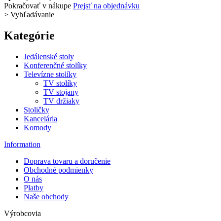
Pokračovať v nákupe
Prejsť na objednávku
>
Vyhľadávanie
Kategórie
Jedálenské stoly
Konferenčné stolíky
Televízne stolíky
TV stolíky
TV stojany
TV držiaky
Stoličky
Kancelária
Komody
Information
Doprava tovaru a doručenie
Obchodné podmienky
O nás
Platby
Naše obchody
Výrobcovia