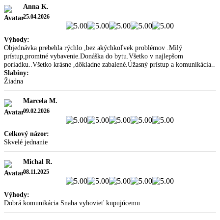
Anna K.
25.04.2026
Výhody:
Objednávka prebehla rýchlo ,bez akýchkoľvek problémov .Milý
prístup,promtné vybavenie.Donáška do bytu.Všetko v najlepšom
poriadku..Všetko krásne ,dôkladne zabalené.Úžasný prístup a komunikácia..
Slabiny:
Žiadna
Marcela M.
09.02.2026
Celkový názor:
Skvelé jednanie
Michal R.
08.11.2025
Výhody:
Dobrá komunikácia Snaha vyhovieť kupujúcemu