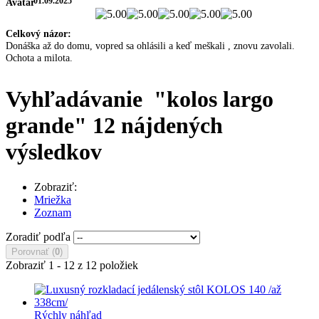
01.09.2025
Celkový názor:
Donáška až do domu, vopred sa ohlásili a keď meškali , znovu zavolali.
Ochota a milota.
Vyhľadávanie
"kolos largo
grande"
12 nájdených
výsledkov
Zobraziť:
Mriežka
Zoznam
Zoradiť podľa
Porovnať (
0
)
Zobraziť 1 - 12 z 12 položiek
Rýchly náhľad