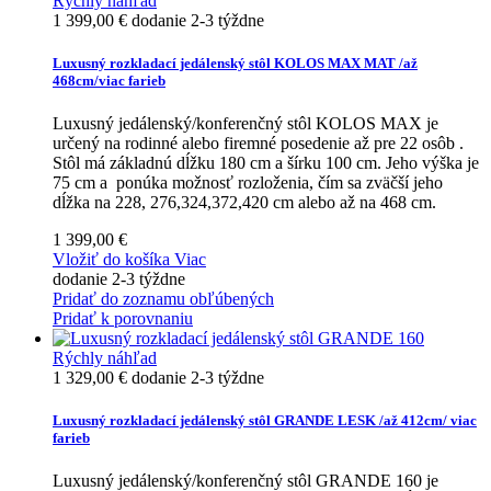
Rýchly náhľad
1 399,00 €
dodanie 2-3 týždne
Luxusný rozkladací jedálenský stôl KOLOS MAX MAT /až
468cm/viac farieb
Luxusný jedálenský/konferenčný stôl KOLOS MAX je
určený na rodinné alebo firemné posedenie až pre 22 osôb .
Stôl má základnú dĺžku 180 cm a šírku 100 cm. Jeho výška je
75 cm a ponúka možnosť rozloženia, čím sa zväčší jeho
dĺžka na 228, 276,324,372,420 cm alebo až na 468 cm.
1 399,00 €
Vložiť do košíka
Viac
dodanie 2-3 týždne
Pridať do zoznamu obľúbených
Pridať k porovnaniu
Rýchly náhľad
1 329,00 €
dodanie 2-3 týždne
Luxusný rozkladací jedálenský stôl GRANDE LESK /až 412cm/ viac
farieb
Luxusný jedálenský/konferenčný stôl GRANDE 160 je