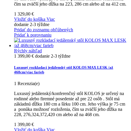
čím sa zväčší jeho dĺžka na 223, 286 cm alebo až na 412 cm.
1 329,00 €
Vložiť do košíka
Viac
dodanie 2-3 týždne
Pridať do zoznamu obľúbených
Pridať k porovnaniu
Rýchly náhľad
1 399,00 €
dodanie 2-3 týždne
Luxusný rozkladací jedálenský stôl KOLOS MAX LESK /až
468cm/viac farieb
1
Recenzia(e)
Luxusný jedálenský/konferenčný stôl KOLOS je určený na
rodinné alebo firemné posedenie až pre 22 osôb . Stôl má
základnú dĺžku 180 cm a šírku 100 cm. Jeho výška je 75 cm
a ponúka možnosť rozloženia, čím sa zväčší jeho dĺžka na
228, 276,324,372,420 cm alebo až na 468 cm.
1 399,00 €
Vložiť do košíka
Viac