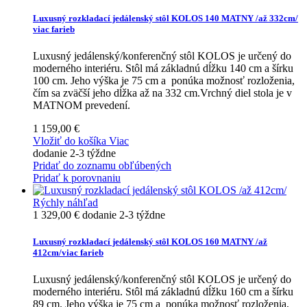
Luxusný rozkladací jedálenský stôl KOLOS 140 MATNY /až 332cm/
viac farieb
Luxusný jedálenský/konferenčný stôl KOLOS je určený do
moderného interiéru. Stôl má základnú dĺžku 140 cm a šírku
100 cm. Jeho výška je 75 cm a ponúka možnosť rozloženia,
čím sa zväčší jeho dĺžka až na 332 cm.Vrchný diel stola je v
MATNOM prevedení.
1 159,00 €
Vložiť do košíka
Viac
dodanie 2-3 týždne
Pridať do zoznamu obľúbených
Pridať k porovnaniu
Rýchly náhľad
1 329,00 €
dodanie 2-3 týždne
Luxusný rozkladací jedálenský stôl KOLOS 160 MATNY /až
412cm/viac farieb
Luxusný jedálenský/konferenčný stôl KOLOS je určený do
moderného interiéru. Stôl má základnú dĺžku 160 cm a šírku
89 cm. Jeho výška je 75 cm a ponúka možnosť rozloženia,