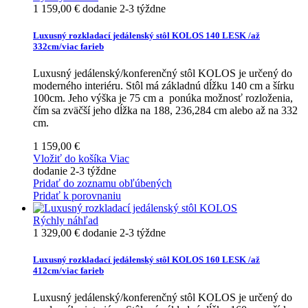
1 159,00 €
dodanie 2-3 týždne
Luxusný rozkladací jedálenský stôl KOLOS 140 LESK /až
332cm/viac farieb
Luxusný jedálenský/konferenčný stôl KOLOS je určený do
moderného interiéru. Stôl má základnú dĺžku 140 cm a šírku
100cm. Jeho výška je 75 cm a ponúka možnosť rozloženia,
čím sa zväčší jeho dĺžka na 188, 236,284 cm alebo až na 332
cm.
1 159,00 €
Vložiť do košíka
Viac
dodanie 2-3 týždne
Pridať do zoznamu obľúbených
Pridať k porovnaniu
Rýchly náhľad
1 329,00 €
dodanie 2-3 týždne
Luxusný rozkladací jedálenský stôl KOLOS 160 LESK /až
412cm/viac farieb
Luxusný jedálenský/konferenčný stôl KOLOS je určený do