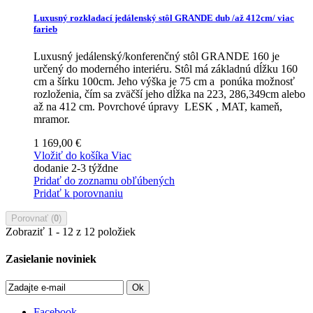
Luxusný rozkladací jedálenský stôl GRANDE dub /až 412cm/ viac
farieb
Luxusný jedálenský/konferenčný stôl GRANDE 160 je
určený do moderného interiéru. Stôl má základnú dĺžku 160
cm a šírku 100cm. Jeho výška je 75 cm a ponúka možnosť
rozloženia, čím sa zväčší jeho dĺžka na 223, 286,349cm alebo
až na 412 cm. Povrchové úpravy LESK , MAT, kameň,
mramor.
1 169,00 €
Vložiť do košíka
Viac
dodanie 2-3 týždne
Pridať do zoznamu obľúbených
Pridať k porovnaniu
Porovnať (
0
)
Zobraziť 1 - 12 z 12 položiek
Zasielanie noviniek
Ok
Facebook