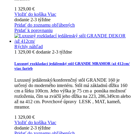
1 329,00 €
Vložiť do košíka
Viac
dodanie 2-3 týždne
Pridať do zoznamu obľúbených
Pridať k porovnaniu
Rýchly náhľad
1 329,00 €
dodanie 2-3 týždne
Luxusný rozkladací jedálenský stôl GRANDE MRAMOR /až 412cm/
viac farieb
Luxusný jedálenský/konferenčný stôl GRANDE 160 je
určený do moderného interiéru. Stôl má základnú dĺžku 160
cm a šírku 100cm. Jeho výška je 75 cm a ponúka možnosť
rozloženia, čím sa zväčší jeho dĺžka na 223, 286,349cm alebo
až na 412 cm. Povrchové úpravy LESK , MAT, kameň,
mramor.
1 329,00 €
Vložiť do košíka
Viac
dodanie 2-3 týždne
Pridať do zoznamu obľúbených