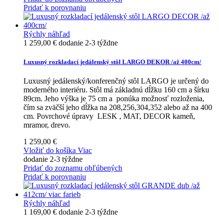
Pridať k porovnaniu
Rýchly náhľad
1 259,00 €
dodanie 2-3 týždne
Luxusný rozkladací jedálenský stôl LARGO DEKOR /až 400cm/
Luxusný jedálenský/konferenčný stôl LARGO je určený do
moderného interiéru. Stôl má základnú dĺžku 160 cm a šírku
89cm. Jeho výška je 75 cm a ponúka možnosť rozloženia,
čím sa zväčší jeho dĺžka na 208,256,304,352 alebo až na 400
cm. Povrchové úpravy LESK , MAT, DECOR kameň,
mramor, drevo.
1 259,00 €
Vložiť do košíka
Viac
dodanie 2-3 týždne
Pridať do zoznamu obľúbených
Pridať k porovnaniu
Rýchly náhľad
1 169,00 €
dodanie 2-3 týždne