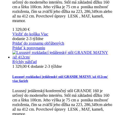
určený do moderného interiéru. Stôl má základnú dĺžku 160
cm a šírku 100cm. Jeho výška je 75 cm a ponúka možnosť
rozloženia, čím sa zväčší jeho dĺžka na 223, 286,349cm alebo
až na 412 cm. Povrchové úpravy LESK , MAT, kameň,
mramor.
1 329,00 €
Vložiť do košíka
Viac
dodanie 2-3 týždne
Pridať do zoznamu obľúbených
Pridať k porovnaniu
Rýchly náhľad
1 329,00 €
dodanie 2-3 týždne
Luxusný rozkladací jedálenský stôl GRANDE MATNY /až 412cm/
viac farieb
Luxusný jedálenský/konferenčný stôl GRANDE 160 je
určený do moderného interiéru. Stôl má základnú dĺžku 160
cm a šírku 100cm. Jeho výška je 75 cm a ponúka možnosť
rozloženia, čím sa zväčší jeho dĺžka na 223, 286,349cm alebo
až na 412 cm. Povrchové úpravy LESK , MAT, kameň,
mramor.