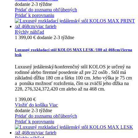
dodanie 2-3 týždne
Pridať do zoznamu obľúbených
Pridať k porovnaniu
Rýchly náhľad
1 399,00 €
dodanie 2-3 týždne
Luxusný rozkladací stôl KOLOS MAX LESK /180 až 468cm/čierna
lesk
Luxusný jedálenský/konferenčný stôl KOLOS je určený na
rodinné alebo firemné posedenie až pre 22 osôb . Stôl má
základnú dĺžku 180 cm a šírku 100 cm. Jeho výška je 75 cm
a ponúka možnosť rozloženia, čím sa zväčší jeho dĺžka na
228, 276,324,372,420 cm alebo až na 468 cm.
1 399,00 €
Vložiť do košíka
Viac
dodanie 2-3 týždne
Pridať do zoznamu obľúbených
Pridať k porovnaniu