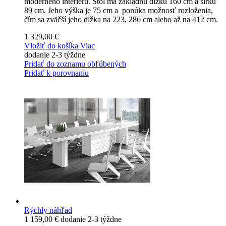
moderného interiéru. Stôl má základnú dĺžku 160 cm a šírku
89 cm. Jeho výška je 75 cm a ponúka možnosť rozloženia,
čím sa zväčší jeho dĺžka na 223, 286 cm alebo až na 412 cm.
1 329,00 €
Vložiť do košíka
Viac
dodanie 2-3 týždne
Pridať do zoznamu obľúbených
Pridať k porovnaniu
Rýchly náhľad
1 159,00 €
dodanie 2-3 týždne