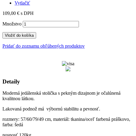
Vytlačiť
109,00 €
s DPH
Množstvo
Vložiť do košíka
Pridať do zoznamu obľúbených produktov
Detaily
Moderná jedálenská stolička s pekným dizajnom je očalúnená
kvalitnou látkou.
Lakovaná podnož má výbornú stabilitu a pevnosť.
rozmery: 57/60/79/49 cm, materiál: tkanina/oceľ farbená práškovo,
farba: šedá
nosnosť 120kg