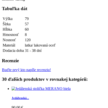
Tabuľka dát
Výška
79
Šírka
57
Hĺbka
60
Hmosnosť
8
Nosnosť
120
Materiál
latka/ lakovaná oceľ
Dodacia doba
31 - 38 dní
Recenzie
Buďte prvý kto napíše recenziu!
30 ďalších produktov v rovnakej kategórii:
Jedálenská...
90,00 €