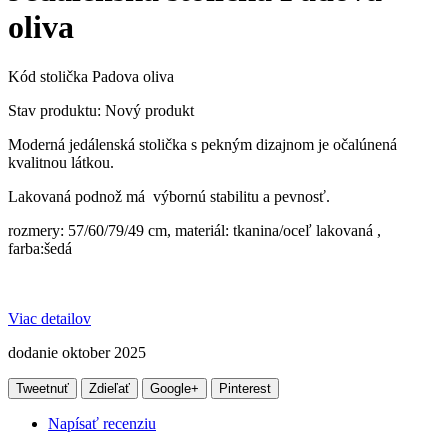
oliva
Kód
stolička Padova oliva
Stav produktu:
Nový produkt
Moderná jedálenská stolička s pekným dizajnom je očalúnená
kvalitnou látkou.
Lakovaná podnož má výbornú stabilitu a pevnosť.
rozmery: 57/60/79/49 cm, materiál: tkanina/oceľ lakovaná ,
farba:šedá
Viac detailov
dodanie oktober 2025
Tweetnuť
Zdieľať
Google+
Pinterest
Napísať recenziu