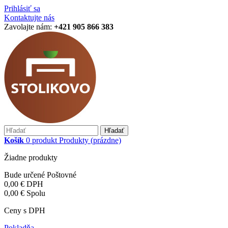
Prihlásiť sa
Kontaktujte nás
Zavolajte nám:
+421 905 866 383
Hľadať
Košík
0
produkt
Produkty
(prázdne)
Žiadne produkty
Bude určené
Poštovné
0,00 €
DPH
0,00 €
Spolu
Ceny s DPH
Pokladňa