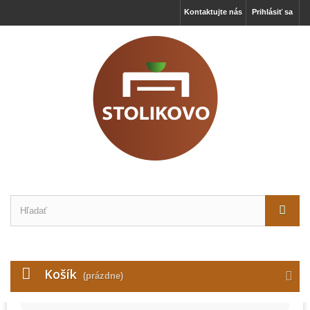
Kontaktujte nás
Prihlásiť sa
×
Tieto webové stránky ukladajú v súlade so zákonmi na
vaše zariadenie súbory, všeobecne nazývané cookies.
Používaním týchto stránok s tým vyjadrujete súhlas.
Košík
(prázdne)
Technické cookies