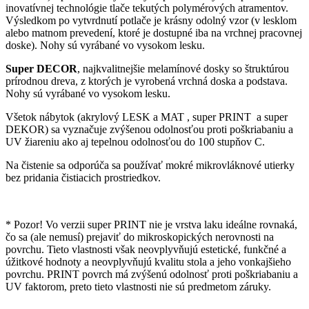
inovatívnej technológie tlače tekutých polymérových atramentov.
Výsledkom po vytvrdnutí potlače je krásny odolný vzor (v lesklom
alebo matnom prevedení, ktoré je dostupné iba na vrchnej pracovnej
doske). Nohy sú vyrábané vo vysokom lesku.
Super DECOR
, najkvalitnejšie melamínové dosky so štruktúrou
prírodnou dreva, z ktorých je vyrobená vrchná doska a podstava.
Nohy sú vyrábané vo vysokom lesku.
Všetok nábytok (akrylový LESK a MAT , super PRINT
a super
DEKOR) sa vyznačuje zvýšenou odolnosťou proti poškriabaniu a
UV žiareniu ako aj tepelnou odolnosťou do 100 stupňov C.
Na čistenie sa odporúča sa používať mokré mikrovláknové utierky
bez pridania čistiacich prostriedkov.
* Pozor! Vo verzii super PRINT nie je vrstva laku ideálne rovnaká,
čo sa (ale nemusí) prejaviť do mikroskopických nerovnosti na
povrchu. Tieto vlastnosti však neovplyvňujú estetické, funkčné a
úžitkové hodnoty a neovplyvňujú kvalitu stola a jeho vonkajšieho
povrchu. PRINT povrch má zvýšenú odolnosť proti poškriabaniu a
UV faktorom, preto tieto vlastnosti nie sú predmetom záruky.