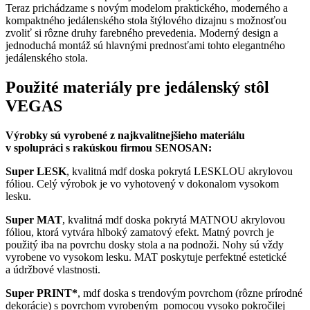
Teraz prichádzame s novým modelom praktického, moderného a
kompaktného jedálenského stola štýlového dizajnu s možnosťou
zvoliť si rôzne druhy farebného prevedenia. Moderný design a
jednoduchá montáž sú hlavnými prednosťami tohto elegantného
jedálenského stola.
Použité materiály pre jedálenský stôl
VEGAS
Výrobky sú vyrobené z najkvalitnejšieho materiálu
v spolupráci s rakúskou firmou SENOSAN:
Super LESK
, kvalitná mdf doska pokrytá LESKLOU akrylovou
fóliou. Celý výrobok je vo vyhotovený v dokonalom vysokom
lesku.
Super MAT
, kvalitná mdf doska pokrytá MATNOU akrylovou
fóliou, ktorá vytvára hlboký zamatový efekt. Matný povrch je
použitý iba na povrchu dosky stola a na podnoži. Nohy sú vždy
vyrobene vo vysokom lesku. MAT poskytuje perfektné estetické
a údržbové vlastnosti.
Super PRINT*
, mdf doska s trendovým povrchom (rôzne prírodné
dekorácie) s povrchom vyrobeným
pomocou vysoko pokročilej