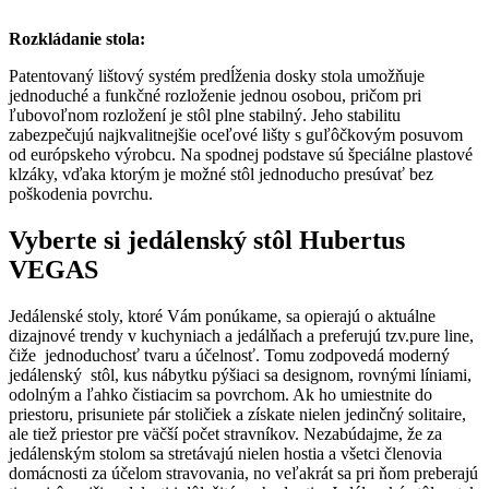
Rozkládanie stola:
Patentovaný lištový systém predĺženia dosky stola umožňuje
jednoduché a funkčné rozloženie jednou osobou, pričom pri
ľubovoľnom rozložení je stôl plne stabilný. Jeho stabilitu
zabezpečujú najkvalitnejšie oceľové lišty s guľôčkovým posuvom
od európskeho výrobcu. Na spodnej podstave sú špeciálne plastové
klzáky, vďaka ktorým je možné stôl jednoducho presúvať bez
poškodenia povrchu.
Vyberte si jedálenský stôl Hubertus
VEGAS
Jedálenské stoly, ktoré Vám ponúkame, sa opierajú o aktuálne
dizajnové trendy v kuchyniach a jedálňach a preferujú tzv.pure line,
čiže jednoduchosť tvaru a účelnosť. Tomu zodpovedá moderný
jedálenský stôl, kus nábytku pýšiaci sa designom, rovnými líniami,
odolným a ľahko čistiacim sa povrchom. Ak ho umiestnite do
priestoru, prisuniete pár stoličiek a získate nielen jedinčný solitaire,
ale tiež priestor pre väčší počet stravníkov. Nezabúdajme, že za
jedálenským stolom sa stretávajú nielen hostia a všetci členovia
domácnosti za účelom stravovania, no veľakrát sa pri ňom preberajú