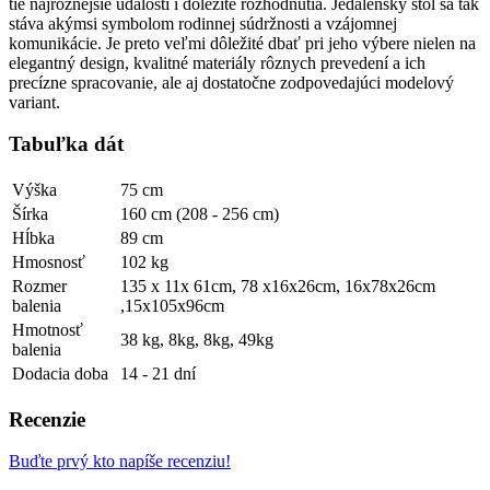
tie najrôznejšie udalosti i dôležité rozhodnutia. Jedálenský stôl sa tak
stáva akýmsi symbolom rodinnej súdržnosti a vzájomnej
komunikácie. Je preto veľmi dôležité dbať pri jeho výbere nielen na
elegantný design, kvalitné materiály rôznych prevedení a ich
precízne spracovanie, ale aj dostatočne zodpovedajúci modelový
variant.
Tabuľka dát
Výška
75 cm
Šírka
160 cm (208 - 256 cm)
Hĺbka
89 cm
Hmosnosť
102 kg
Rozmer
135 x 11x 61cm, 78 x16x26cm, 16x78x26cm
balenia
,15x105x96cm
Hmotnosť
38 kg, 8kg, 8kg, 49kg
balenia
Dodacia doba
14 - 21 dní
Recenzie
Buďte prvý kto napíše recenziu!