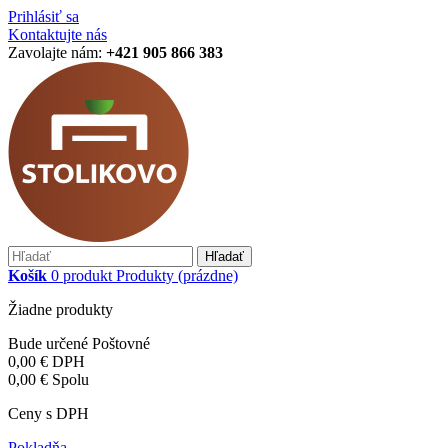
Prihlásiť sa
Kontaktujte nás
Zavolajte nám:
+421 905 866 383
Hľadať
Košík
0
produkt
Produkty
(prázdne)
Žiadne produkty
Bude určené
Poštovné
0,00 €
DPH
0,00 €
Spolu
Ceny s DPH
Pokladňa