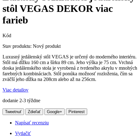
stôl VEGAS DEKOR viac
farieb
Kód
Stav produktu:
Nový produkt
Luxusný jedálenský stôl VEGAS je určený do moderného interiéru.
Stôl má dĺžku 160 cm a šírku 89 cm. Jeho výška je 75 cm. Vrchná
doska jedálenského stola je vyrobená z tvrdeného akrylu v mnohých
farebných kombináciach. Stôl ponúka možnosť rozloženia, čím sa
zväčší jeho dĺžka na 208cm alebo až na 256cm.
Viac detailov
dodanie 2-3 týždne
Tweetnuť
Zdieľať
Google+
Pinterest
Napísať recenziu
Vytlačiť